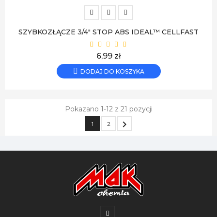
SZYBKOZŁĄCZE 3/4" STOP ABS IDEAL™ CELLFAST
Cena
6,99 zł
DODAJ DO KOSZYKA
Pokazano 1-12 z 21 pozycji

1
2