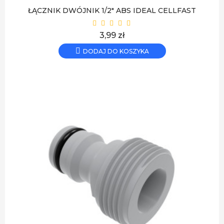
ŁĄCZNIK DWÓJNIK 1/2" ABS IDEAL CELLFAST
Cena
3,99 zł
DODAJ DO KOSZYKA