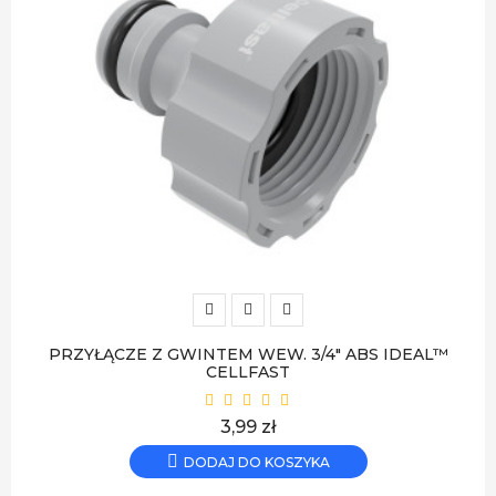
PRZYŁĄCZE Z GWINTEM WEW. 3/4" ABS IDEAL™
CELLFAST
Cena
3,99 zł
DODAJ DO KOSZYKA