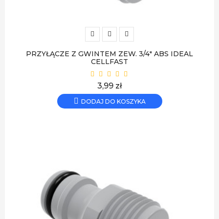
PRZYŁĄCZE Z GWINTEM ZEW. 3/4" ABS IDEAL
CELLFAST
Cena
3,99 zł
DODAJ DO KOSZYKA