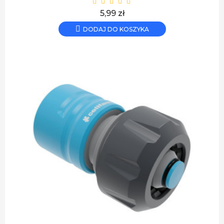
Cena
5,99 zł
DODAJ DO KOSZYKA