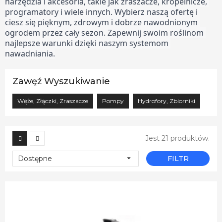
narzędzia i akcesoria, takie jak zraszacze, kropelnicze, 
programatory i wiele innych. Wybierz naszą ofertę i 
ciesz się pięknym, zdrowym i dobrze nawodnionym 
ogrodem przez cały sezon. Zapewnij swoim roślinom 
najlepsze warunki dzięki naszym systemom 
nawadniania.
Zawęź Wyszukiwanie
Węże, Złączki, Zraszacze
Pompy
Hydrofory, Zbiorniki
Jest 21 produktów.

Dostępne
FILTR