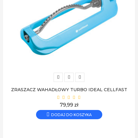
ZRASZACZ WAHADŁOWY TURBO IDEAL CELLFAST
Cena
79,99 zł
DODAJ DO KOSZYKA