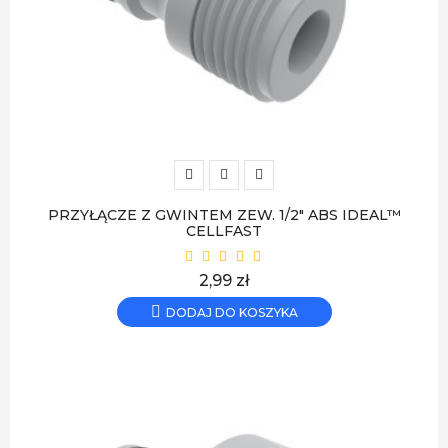
PRZYŁĄCZE Z GWINTEM ZEW. 1/2" ABS IDEAL™
CELLFAST
Cena
2,99 zł
DODAJ DO KOSZYKA