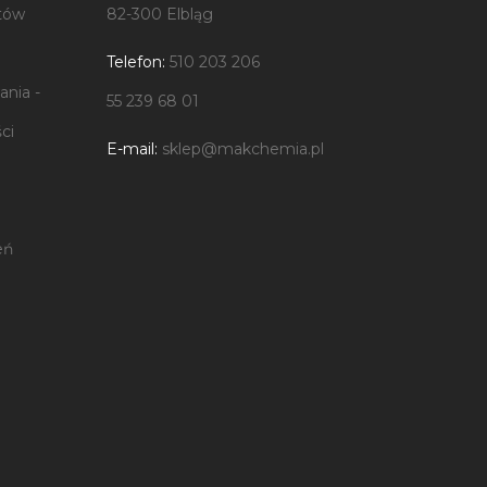
tów
82-300 Elbląg
Telefon:
510 203 206
nia -
55 239 68 01
ci
E-mail:
sklep@makchemia.pl
eń