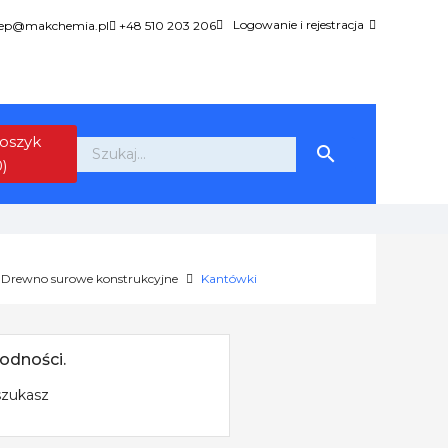
Logowanie i rejestracja
lep@makchemia.pl
+48 510 203 206
oszyk

0)
Drewno surowe konstrukcyjne
Kantówki
odności.
szukasz