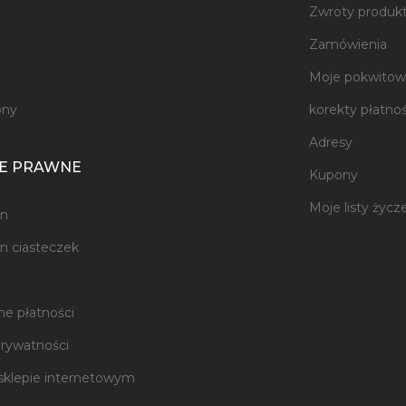
Zwroty produk
e
Zamówienia
Moje pokwitowa
ony
korekty płatnoś
Adresy
E PRAWNE
Kupony
Moje listy życz
n
n ciasteczek
e płatności
prywatności
sklepie internetowym