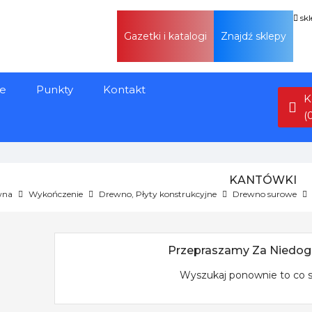
sk
Gazetki i katalogi
Znajdź sklepy
e
Punkty
Kontakt
K
(
KANTÓWKI
wna
Wykończenie
Drewno, Płyty konstrukcyjne
Drewno surowe
Przepraszamy Za Niedog
Wyszukaj ponownie to co 