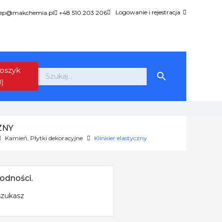
Logowanie i rejestracja
lep@makchemia.pl
+48 510 203 206
oszyk

0)
ZNY
Kamień, Płytki dekoracyjne
Klinkier elastyczny
odności.
szukasz