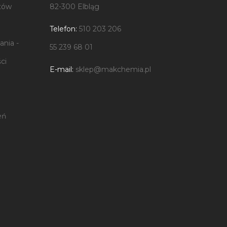
tów
82-300 Elbląg
Telefon:
510 203 206
nia -
55 239 68 01
ci
E-mail:
sklep@makchemia.pl
eń