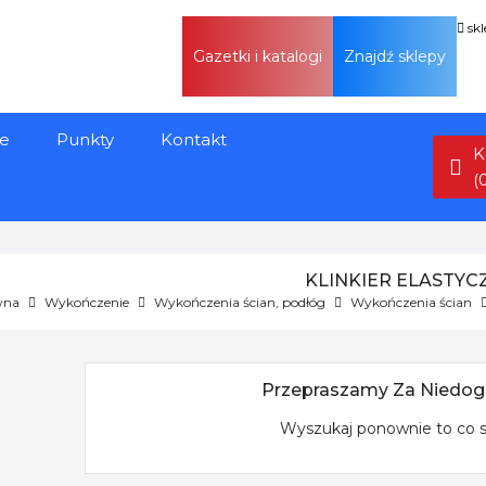
sk
Gazetki i katalogi
Znajdź sklepy
e
Punkty
Kontakt
K
(
KLINKIER ELASTYC
wna
Wykończenie
Wykończenia ścian, podłóg
Wykończenia ścian
Przepraszamy Za Niedog
Wyszukaj ponownie to co 