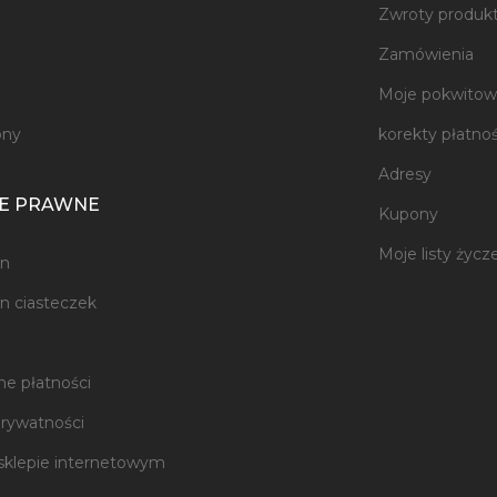
Zwroty produk
e
Zamówienia
Moje pokwitowa
ony
korekty płatnoś
Adresy
E PRAWNE
Kupony
Moje listy życz
n
n ciasteczek
e płatności
prywatności
sklepie internetowym