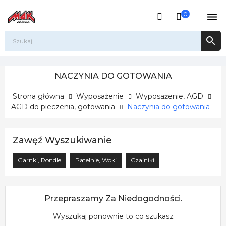
0


NACZYNIA DO GOTOWANIA
Strona główna
Wyposażenie
Wyposażenie, AGD
AGD do pieczenia, gotowania
Naczynia do gotowania
Zawęź Wyszukiwanie
Garnki, Rondle
Patelnie, Woki
Czajniki
Przepraszamy Za Niedogodności.
Wyszukaj ponownie to co szukasz