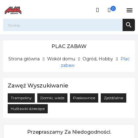
0


PLAC ZABAW
Strona główna
Wokół domu
Ogród, Hobby
Plac
zabaw
Zawęź Wyszukiwanie
Trampoliny
Domki, wieże
Piaskownice
Zjeżdżalnie
Huśtawki dziecięce
Przepraszamy Za Niedogodności.