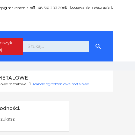
Logowanie i rejestracja
lep@makchemia.pl
+48 510 203 206
oszyk

0)
METALOWE
niowe metalowe
Panele ogrodzeniowe metalowe
odności.
szukasz