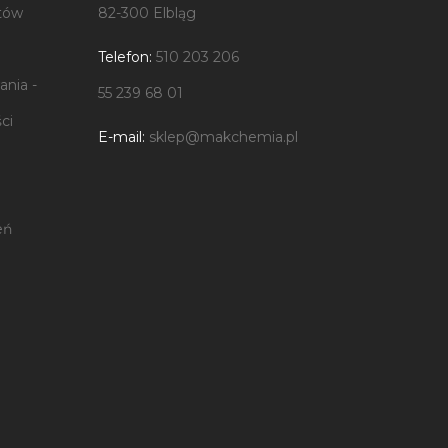
tów
82-300 Elbląg
Telefon:
510 203 206
nia -
55 239 68 01
ci
E-mail:
sklep@makchemia.pl
eń