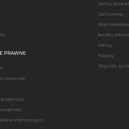
Zwroty produk
e
Zamówienia
Moje pokwitowa
ony
korekty płatnoś
Adresy
E PRAWNE
Kupony
Moje listy życz
n
n ciasteczek
e płatności
prywatności
sklepie internetowym