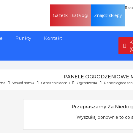
sk
Gazetki i katalogi
Znajdź sklepy
e
Punkty
Kontakt
K
(
PANELE OGRODZENIOWE 
wna
Wokół domu
Otoczenie domu
Ogrodzenia
Panele ogrodze
Przepraszamy Za Niedog
Wyszukaj ponownie to co 