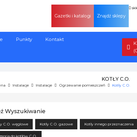
sk
Gazetki i katalogi
Znajdź sklepy
e
Punkty
Kontakt
K
(
KOTŁY C.O.
wna
Instalacje
Instalacje
Ogrzewanie pomieszczeń
Kotły C.O.
ź Wyszukiwanie
ły C.O. węglowe
Kotły C.O. gazowe
Kotły innego przeznaczenia
esoria do kotłów C.O.