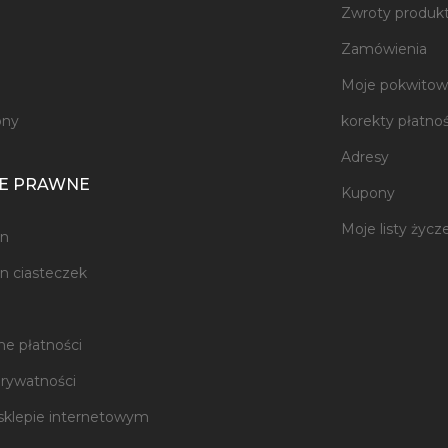
Zwroty produk
e
Zamówienia
Moje pokwitowa
ony
korekty płatnoś
Adresy
E PRAWNE
Kupony
Moje listy życz
n
n ciasteczek
e płatności
prywatności
sklepie internetowym