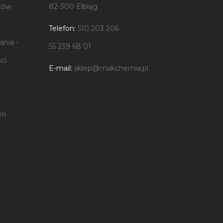
tów
82-300 Elbląg
Telefon:
510 203 206
nia -
55 239 68 01
ci
E-mail:
sklep@makchemia.pl
eń