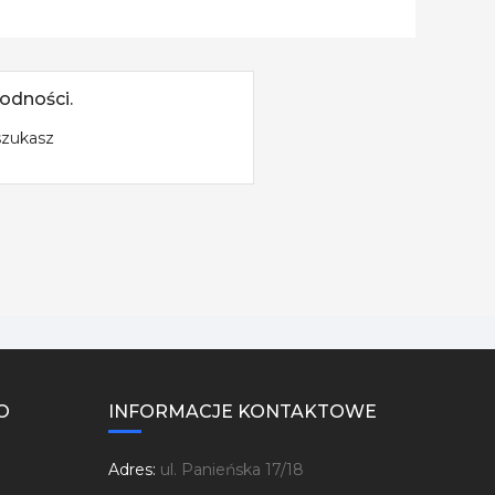
odności.
szukasz
O
INFORMACJE KONTAKTOWE
Adres:
ul. Panieńska 17/18