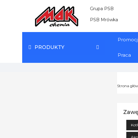
Grupa PSB
PSB Mrówka
Promocj
PRODUKTY
Praca
Strona głó
Zawę
Kot
Akc