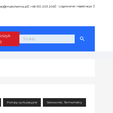
Logowanie i rejestracja
lep@makchemia.pl
+48 510 203 206
oszyk

0)
Pompy cyrkulacyjne
Sterowniki, Termometry