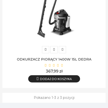
ODKURZACZ PIORĄCY 1400W 15L DEDRA
Cena
367,99 zł
DODAJ DO KOSZYKA
Pokazano 1-3 z 3 pozycji