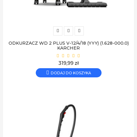
ODKURZACZ WD 2 PLUS V-12/4/18 (YYY) (1.628-000.0)
KARCHER
Cena
319,99 zł
DODAJ DO KOSZYKA