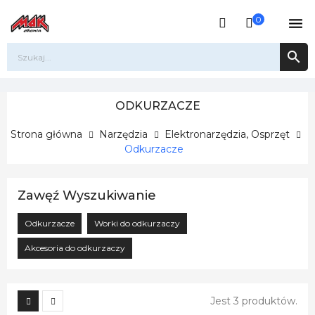
0


ODKURZACZE
Strona główna
Narzędzia
Elektronarzędzia, Osprzęt
Odkurzacze
Zawęź Wyszukiwanie
Odkurzacze
Worki do odkurzaczy
Akcesoria do odkurzaczy
Jest 3 produktów.