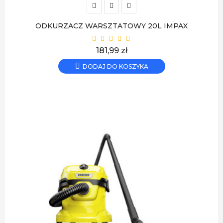
ODKURZACZ WARSZTATOWY 20L IMPAX
Cena
181,99 zł
DODAJ DO KOSZYKA