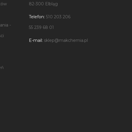
tów
82-300 Elbląg
Telefon:
510 203 206
nia -
55 239 68 01
ci
E-mail:
sklep@makchemia.pl
eń