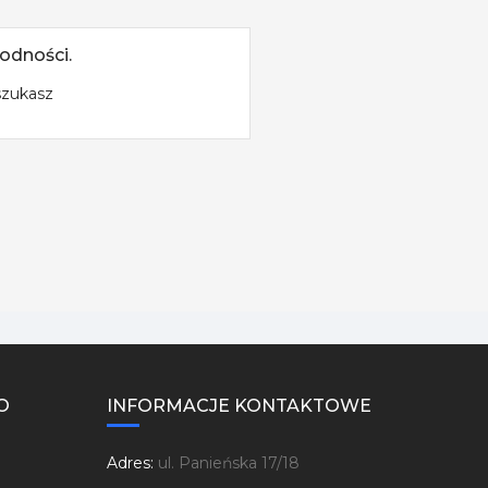
odności.
szukasz
O
INFORMACJE KONTAKTOWE
Adres:
ul. Panieńska 17/18