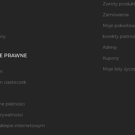
Zwroty produk
e
Zamówienia
Moje pokwitowa
ony
korekty płatnoś
Adresy
E PRAWNE
Kupony
Moje listy życz
n
n ciasteczek
e płatności
prywatności
sklepie internetowym