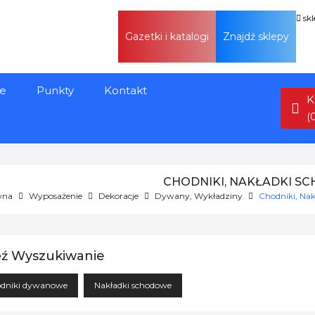
sk
Gazetki i katalogi
Znajdź sklepy
e
Punkty
Kontakt
K
(
CHODNIKI, NAKŁADKI 
wna
Wyposażenie
Dekoracje
Dywany, Wykładziny
Chodniki, Na
ź Wyszukiwanie
dniki dywanowe
Nakładki schodowe