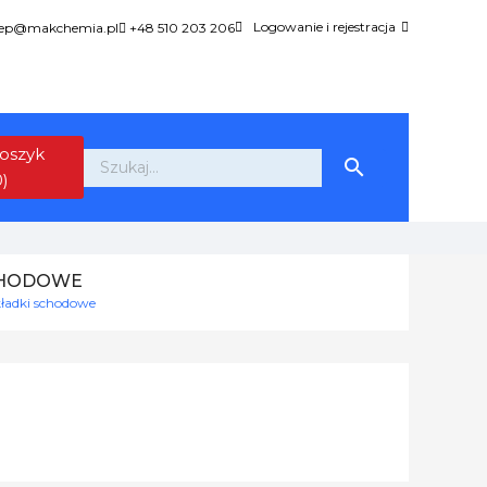
Logowanie i rejestracja
lep@makchemia.pl
+48 510 203 206
oszyk

0)
SCHODOWE
kładki schodowe