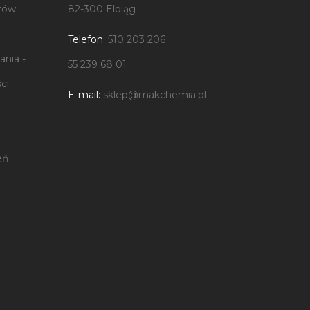
tów
82-300 Elbląg
Telefon:
510 203 206
nia -
55 239 68 01
ci
E-mail:
sklep@makchemia.pl
eń