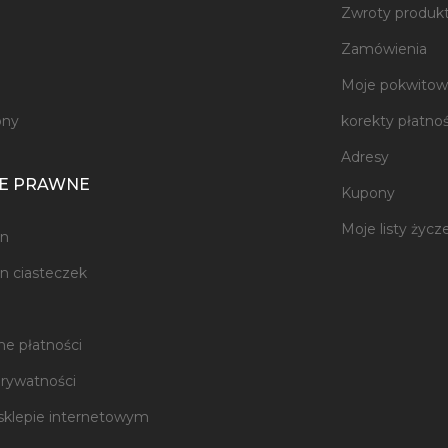
Zwroty produk
e
Zamówienia
Moje pokwitowa
ony
korekty płatnoś
Adresy
E PRAWNE
Kupony
Moje listy życz
n
n ciasteczek
e płatności
prywatności
sklepie internetowym