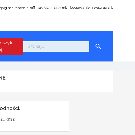
Logowanie i rejestracja
lep@makchemia.pl
+48 510 203 206
oszyk

0)
NE
odności.
szukasz