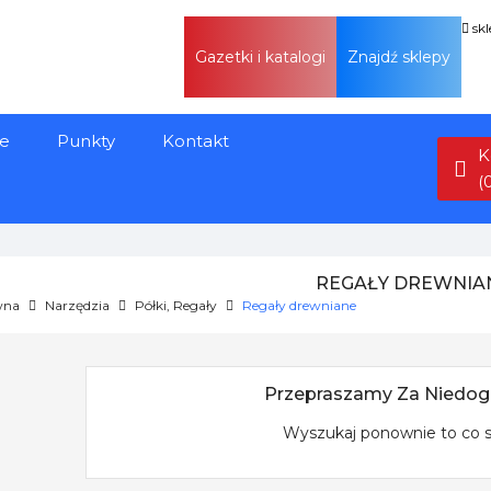
sk
Gazetki i katalogi
Znajdź sklepy
e
Punkty
Kontakt
K
(
REGAŁY DREWNIA
wna
Narzędzia
Półki, Regały
Regały drewniane
Przepraszamy Za Niedog
Wyszukaj ponownie to co 