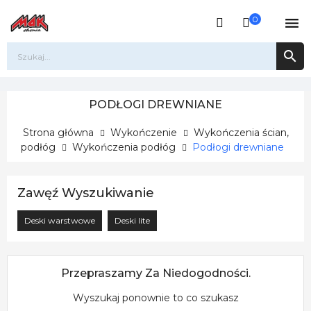
0


PODŁOGI DREWNIANE
Strona główna
Wykończenie
Wykończenia ścian,
podłóg
Wykończenia podłóg
Podłogi drewniane
Zawęź Wyszukiwanie
Deski warstwowe
Deski lite
Przepraszamy Za Niedogodności.
Wyszukaj ponownie to co szukasz