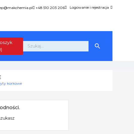
Logowanie i rejestracja
lep@makchemia.pl
+48 510 203 206
oszyk

0)
E
łyty korkowe
odności.
szukasz