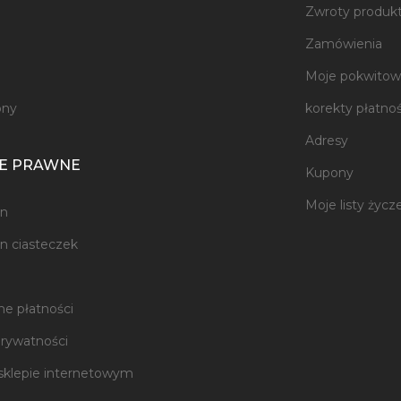
Zwroty produk
e
Zamówienia
Moje pokwitowa
ony
korekty płatnoś
Adresy
E PRAWNE
Kupony
Moje listy życz
n
n ciasteczek
e płatności
prywatności
sklepie internetowym