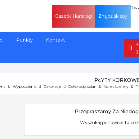
sk
Gazetki i katalogi
Znajdź sklepy
e
Punkty
Kontakt
K
(
PŁYTY KORKOW
wna
Wyposażenie
Dekoracje
Dekoracja ścian
Korek ścienny
P
Przepraszamy Za Niedog
Wyszukaj ponownie to co 