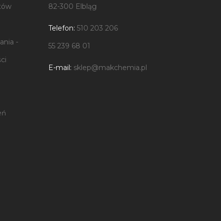
tów
82-300 Elbląg
Telefon:
510 203 206
nia -
55 239 68 01
ci
E-mail:
sklep@makchemia.pl
eń