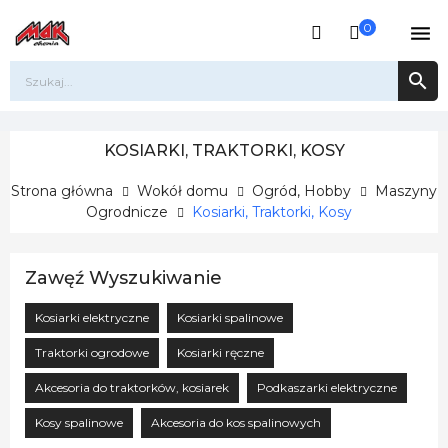
0


KOSIARKI, TRAKTORKI, KOSY
Strona główna
Wokół domu
Ogród, Hobby
Maszyny
Ogrodnicze
Kosiarki, Traktorki, Kosy
Zawęź Wyszukiwanie
Kosiarki elektryczne
Kosiarki spalinowe
Traktorki ogrodowe
Kosiarki ręczne
Akcesoria do traktorków, kosiarek
Podkaszarki elektryczne
Kosy spalinowe
Akcesoria do kos spalinowych