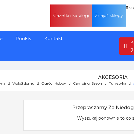
sk
Gazetki i katalogi
Znajdź sklepy
e
Punkty
Kontakt
K
(
AKCESORIA
wna
Wokół domu
Ogród, Hobby
Camping, Sezon
Turystyka
Przepraszamy Za Niedog
Wyszukaj ponownie to co 