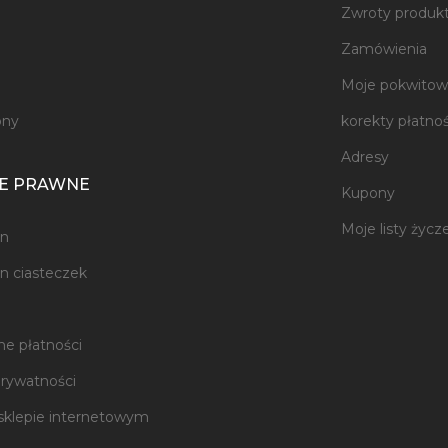
Zwroty produk
e
Zamówienia
Moje pokwitowa
ony
korekty płatnoś
Adresy
E PRAWNE
Kupony
Moje listy życz
n
n ciasteczek
e płatności
prywatności
sklepie internetowym