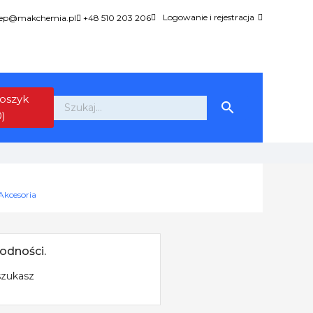
Logowanie i rejestracja
lep@makchemia.pl
+48 510 203 206
oszyk

0)
Akcesoria
odności.
szukasz