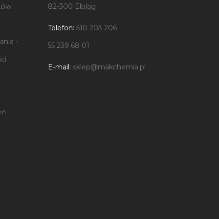
tów
82-300 Elbląg
Telefon:
510 203 206
nia -
55 239 68 01
ci
E-mail:
sklep@makchemia.pl
eń