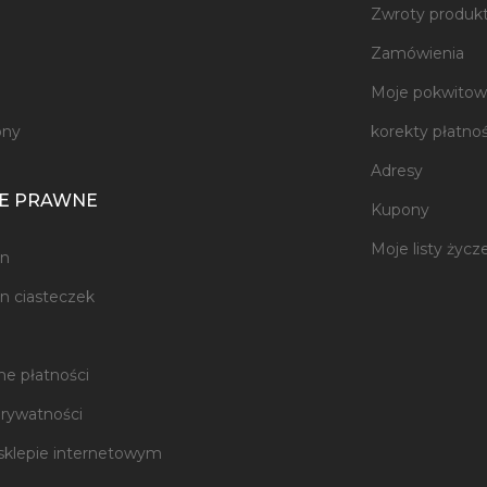
Zwroty produk
e
Zamówienia
Moje pokwitowa
ony
korekty płatnoś
Adresy
E PRAWNE
Kupony
Moje listy życz
n
n ciasteczek
e płatności
prywatności
sklepie internetowym