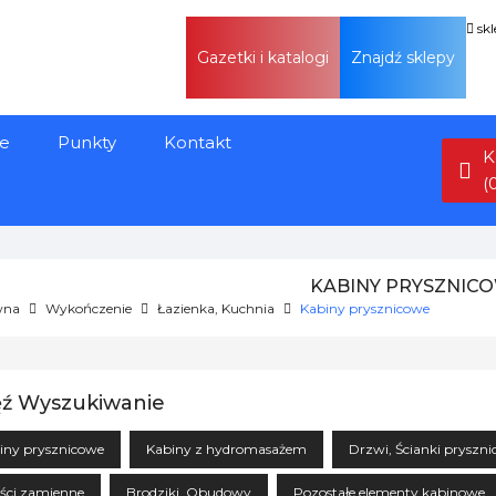
sk
Gazetki i katalogi
Znajdź sklepy
e
Punkty
Kontakt
K
(
KABINY PRYSZNIC
wna
Wykończenie
Łazienka, Kuchnia
Kabiny prysznicowe
ź Wyszukiwanie
iny prysznicowe
Kabiny z hydromasażem
Drzwi, Ścianki pryszn
ści zamienne
Brodziki, Obudowy
Pozostałe elementy kabinowe