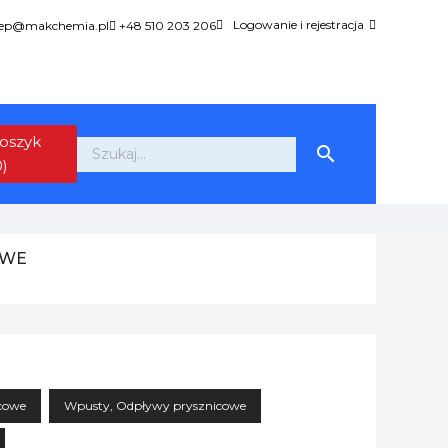
Logowanie i rejestracja
lep@makchemia.pl
+48 510 203 206
oszyk

0)
OWE
icowe
Wpusty, Odpływy prysznicowe