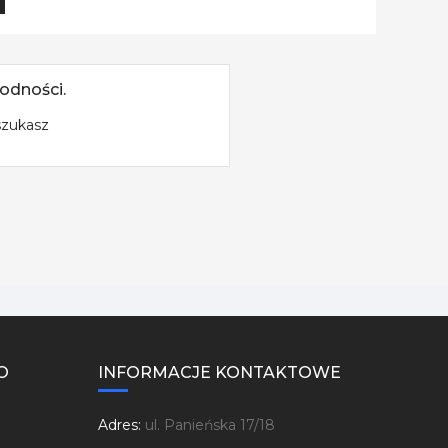
odności.
szukasz
O
INFORMACJE KONTAKTOWE
Adres:
ul. Panieńska 17/18