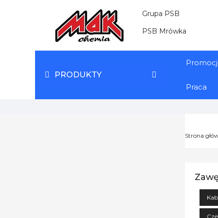
Grupa PSB
PSB Mrówka
Promocj
PRODUKTY
Praca
Strona głó
Zawę
Kab
Czę