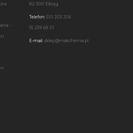
tów
82-300 Elbląg
Telefon:
510 203 206
nia -
55 239 68 01
ci
E-mail:
sklep@makchemia.pl
eń