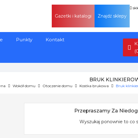
sk
Gazetki i katalogi
Znajdź sklepy
e
Punkty
Kontakt
K
(
BRUK KLINKIERO
wna
Wokół domu
Otoczenie domu
Kostka brukowa
Bruk klinki
Przepraszamy Za Niedog
Wyszukaj ponownie to co 