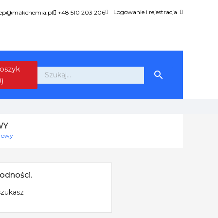
Logowanie i rejestracja
lep@makchemia.pl
+48 510 203 206
oszyk

0)
WY
erowy
odności.
szukasz