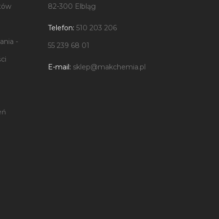
tów
82-300 Elbląg
Telefon:
510 203 206
nia -
55 239 68 01
ci
E-mail:
sklep@makchemia.pl
eń