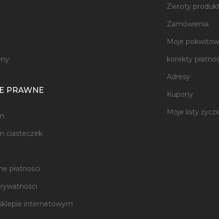
Zwroty produk
e
Zamówienia
Moje pokwitowa
ony
korekty płatnoś
Adresy
E PRAWNE
Kupony
Moje listy życz
n
n ciasteczek
e płatności
prywatności
sklepie internetowym