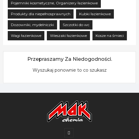
Pojemniki kosmetyczne, Organizery łazienkowe
Produkty dla niepełnosprawnych
Kubki łazienkowe
Dozowniki, mydelniczki
Szczotki do wc
Wagi łazienkowe
Wieszaki łazienkowe
Kosze na śmieci
Przepraszamy Za Niedogodności.
Wyszukaj ponownie to co szukasz