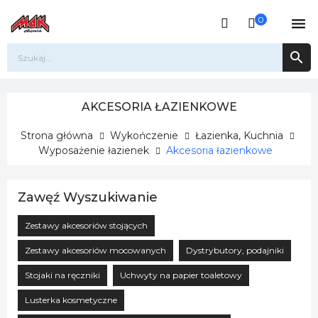
0


AKCESORIA ŁAZIENKOWE
Strona główna
Wykończenie
Łazienka, Kuchnia
Wyposażenie łazienek
Akcesoria łazienkowe
Zawęź Wyszukiwanie
Zestawy akcesoriów stojących
Zestawy akcesoriów mocowanych
Dystrybutory, podajniki
Stojaki na ręczniki
Uchwyty na papier toaletowy
Lusterka kosmetyczne